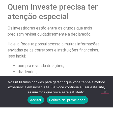
Quem investe precisa ter
atenção especial
Os investidores estão entre os grupos que mais
precisam revisar cuidadosamente a declaração.
Hoje, a Receita possui acesso a muitas informações
enviadas pelas corretoras e instituições financeiras.
Isso inclui:
compra e venda de ações;
dividendos;
fundos imobiliários;
Nós utilizamos cookies para garantir que você tenha a melhor
criptomoedas;
1
experiência em nosso site. Se você continua a usar este site,
renda fixa;
Fale conosco
assumimos que você está satisfeito.
operações day trade.
Aceitar
Política de privacidade
Erros nesses lançamentos são bastante comuns,
principalmente quando o contribuinte faz a declaração