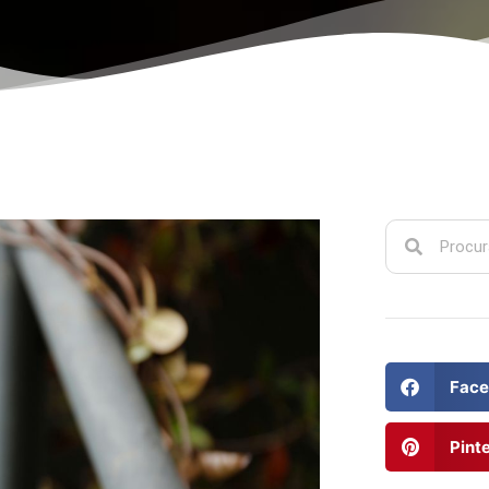
Face
Pint