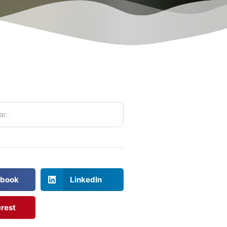
book
LinkedIn
erest